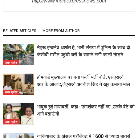
http://www.indiaexpressnews.com
RELATED ARTICLES
MORE FROM AUTHOR
नेहरू इन्क्लेव अशांत है, भारी संख्या में पुलिस के साथ दो
जेसीबी मशीन पहुंची घरों के सामने लगी जाली तोड़ने
उत्तर प्रदेश
होमगार्ड मुख्यालय पर बना फर्जी भर्ती बोर्ड, एसएसओ
आर.के.आजाद,जेएसओ अवनीश सिंह ने खूब कमाया माल
उत्तर प्रदेश
भावुक हुईं मायावतीं, कहा- उमाशंकर नहीं गए’,उनके बेटे को
आगे बढ़ाऊंगी
उत्तर प्रदेश
गाजियाबाद के अंसल प्रॉजेक्ट में 1600 से ज्यादा बायर्स