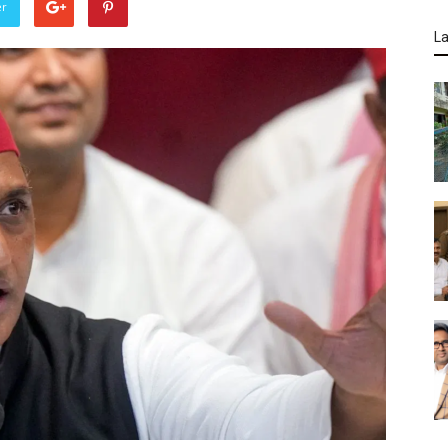
er
La