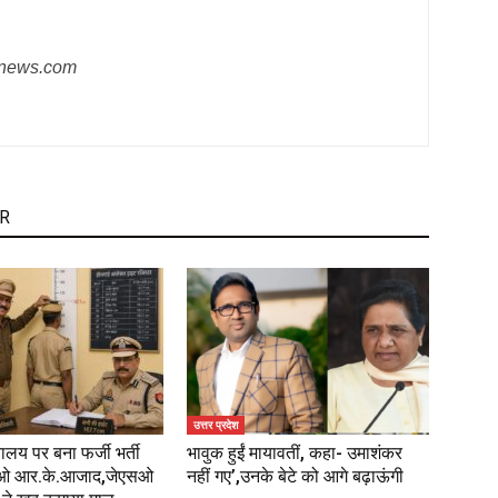
snews.com
R
उत्तर प्रदेश
्यालय पर बना फर्जी भर्ती
भावुक हुईं मायावतीं, कहा- उमाशंकर
एसओ आर.के.आजाद,जेएसओ
नहीं गए’,उनके बेटे को आगे बढ़ाऊंगी