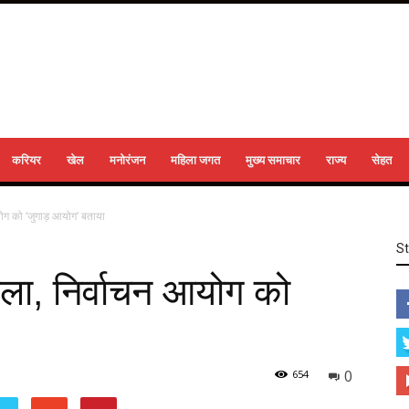
करियर
खेल
मनोरंजन
महिला जगत
मुख्य समाचार
राज्य
सेहत
ग को ‘जुगाड़ आयोग’ बताया
S
ा, निर्वाचन आयोग को
0
654