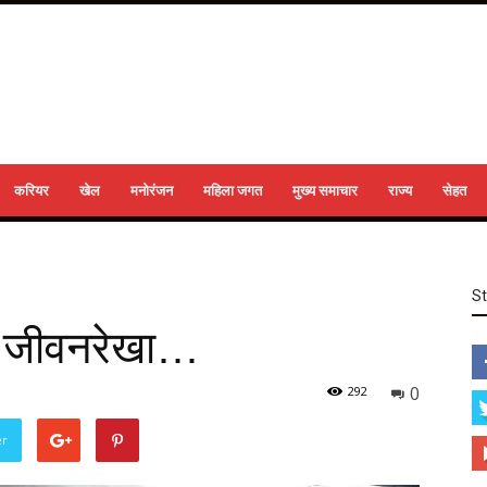
करियर
खेल
मनोरंजन
महिला जगत
मुख्य समाचार
राज्य
सेहत
S
ी जीवनरेखा…
0
292
er